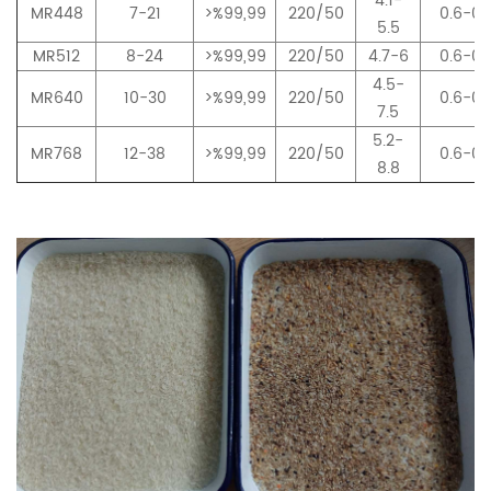
4.1-
MR448
7-21
>%99,99
220/50
0.6-0.
5.5
MR512
8-24
>%99,99
220/50
4.7-6
0.6-0.
4.5-
MR640
10-30
>%99,99
220/50
0.6-0.
7.5
5.2-
MR768
12-38
>%99,99
220/50
0.6-0.
8.8