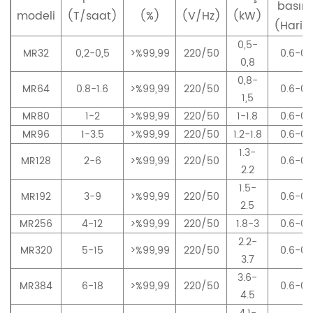
basınc
modeli
(T/saat)
(%)
(V/Hz)
(kW)
(Harit
0,5-
MR32
0,2-0,5
>%99,99
220/50
0.6-0.
0,8
0,8-
MR64
0.8-1.6
>%99,99
220/50
0.6-0.
1,5
MR80
1-2
>%99,99
220/50
1-1.8
0.6-0.
MR96
1-3.5
>%99,99
220/50
1.2-1.8
0.6-0.
1.3-
MR128
2-6
>%99,99
220/50
0.6-0.
2.2
1.5-
MR192
3-9
>%99,99
220/50
0.6-0.
2.5
MR256
4-12
>%99,99
220/50
1.8-3
0.6-0.
2.2-
MR320
5-15
>%99,99
220/50
0.6-0.
3.7
3.6-
MR384
6-18
>%99,99
220/50
0.6-0.
4.5