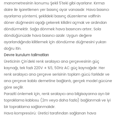
manometresinin konumu Şekil 5'teki gibi ayarlanır. Kırmızı
daire ile işaretlenen yer basınç ayar vanasıdır. Hava basıncı
ayarlama yöntemi, şekildeki basınç düzenleme valfinin
döner düğmesini aşağı çekerek kilidini açmak ve ardından
döndürmektir. Sağa dönmek hava basıncını artırır; Sola
döndüğünüzde hava basıncı azalır. Uygun değere
ayarlandığında kilitlemek için döndürme düğmesini yukarı
doğru itin.
Devre kurulum talimatları
Üreticinin Çin'deki renk sıralayıcı ana çerçevesinin güç
kaynağı, tek fazlı 220V ± %5, 50Hz AC güç kaynağıdır. Her
renk sıralayıcı ana çerçeve serisinin toplam gücü farklıdır ve
ana çerçeve kablo demetine bağlantı, gerçek model gücüne
göre seçilir.
Paraziti önlemek için, renk sıralayıcı ana bilgisayarına ayrı bir
topraklama kablosu (2m veya daha fazla) bağlanmalı ve iyi
bir topraklama sağlanmalıdır.
Hava kompresörü: Üretici tarafından sağlanan hava