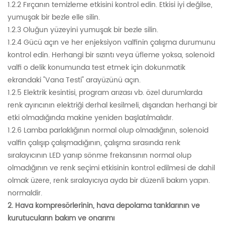
1.2.2 Fırçanın temizleme etkisini kontrol edin. Etkisi iyi değilse,
yumuşak bir bezle elle silin.
1.2.3 Oluğun yüzeyini yumuşak bir bezle silin.
1.2.4 Gücü açın ve her enjeksiyon valfinin çalışma durumunu
kontrol edin. Herhangi bir sızıntı veya üfleme yoksa, solenoid
valfi o delik konumunda test etmek için dokunmatik
ekrandaki "Vana Testi" arayüzünü açın.
1.2.5 Elektrik kesintisi, program arızası vb. özel durumlarda
renk ayırıcının elektriği derhal kesilmeli, dışarıdan herhangi bir
etki olmadığında makine yeniden başlatılmalıdır.
1.2.6 Lamba parlaklığının normal olup olmadığının, solenoid
valfin çalışıp çalışmadığının, çalışma sırasında renk
sıralayıcının LED yanıp sönme frekansının normal olup
olmadığının ve renk seçimi etkisinin kontrol edilmesi de dahil
olmak üzere, renk sıralayıcıya ayda bir düzenli bakım yapın.
normaldir.
2. Hava kompresörlerinin, hava depolama tanklarının ve
kurutucuların bakım ve onarımı