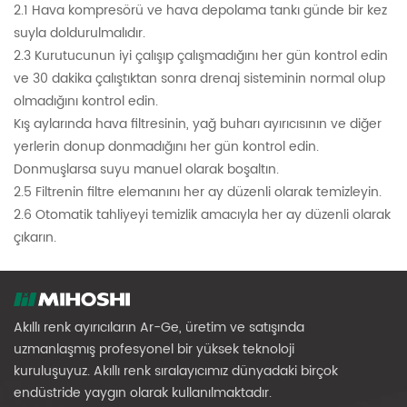
2.1 Hava kompresörü ve hava depolama tankı günde bir kez
suyla doldurulmalıdır.
2.3 Kurutucunun iyi çalışıp çalışmadığını her gün kontrol edin
ve 30 dakika çalıştıktan sonra drenaj sisteminin normal olup
olmadığını kontrol edin.
Kış aylarında hava filtresinin, yağ buharı ayırıcısının ve diğer
yerlerin donup donmadığını her gün kontrol edin.
Donmuşlarsa suyu manuel olarak boşaltın.
2.5 Filtrenin filtre elemanını her ay düzenli olarak temizleyin.
2.6 Otomatik tahliyeyi temizlik amacıyla her ay düzenli olarak
çıkarın.
Akıllı renk ayırıcıların Ar-Ge, üretim ve satışında
uzmanlaşmış profesyonel bir yüksek teknoloji
kuruluşuyuz. Akıllı renk sıralayıcımız dünyadaki birçok
endüstride yaygın olarak kullanılmaktadır.