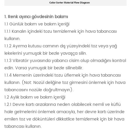
1. Renk ayırıcı gövdesinin bakımı
1.1 Günlük bakım ve bakım içeriği
1.1.1 Kanalın içindeki tozu temizlemek için hava tabancası
kullanın.
1.1.2 Ayırma kutusu camının dış yüzeyindeki toz veya yağ
lekelerini yumuşak bir bezle yavaşça silin.
1.1.3 Vibratör yuvasında yabancı cisim olup olmadığını kontrol
edin. Varsa yumuşak bir bezle silinebilir.
1.1.4 Memenin üzerindeki tozu üflemek için hava tabancası
kullanın. (Not: Nozül deliğine toz girmesini önlemek için hava
tabancasını nozüle doğrultmayın).
1.2 Aylık bakım ve bakım içeriği
1.2.1 Devre kartı arızalarına neden olabilecek nemli ve küflü
hale gelmelerini önlemek amacıyla, her devre kartı üzerinde
emilen toz ve döküntüleri dikkatlice temizlemek için bir hava
tabancası kullanın.