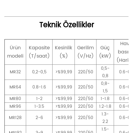
Teknik Özellikler
Hava
Ürün
Kapasite
Kesinlik
Gerilim
Güç
basınc
modeli
(T/saat)
(%)
(V/Hz)
(kW)
(Harit
0,5-
MR32
0,2-0,5
>%99,99
220/50
0.6-0.
0,8
0,8-
MR64
0.8-1.6
>%99,99
220/50
0.6-0.
1,5
MR80
1-2
>%99,99
220/50
1-1.8
0.6-0.
MR96
1-3.5
>%99,99
220/50
1.2-1.8
0.6-0.
1.3-
MR128
2-6
>%99,99
220/50
0.6-0.
2.2
1.5-
MR192
3-9
>%99,99
220/50
0.6-0.