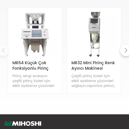
MR64 Küçük Çok
MR32 Mini Pirinç Renk
Fonksiyonlu Pirinç
Ayırıcı Makinesi
Rengi Ayırıcı
Pirinç rengi sıralayıcı
Çeşitli pirinç türleri için
çeşitli pirinç türleri için
etkili ayıklama çözümleri
etkili ayıklama çözümleri
sağlayınJaponica pirinci,
sağlayınJaponica pirinci,
indica pirinci, yapışkan
indica pirinci, yapışkan
pirinç, buharda pişirilmiş
pirinç, buharda pişirilmiş
yapışkan pirinç,
yapışkan pirinç,
kahverengi pirinç, siyah
kahverengi pirinç, siyah
pirinç, kırmızı pirinç,
pirinç, kırmızı pirinç,
embriyo pirinci, sabunlu
embriyo pirinci, sabunlu
pirinç, mor pirinç, darı, Tay
pirinç, mor pirinç, darı, Tay
uzun pirinci, kızarmış