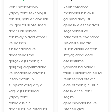
Renk ayıklama
Renk sıralayıcının
makinelerinin akıllı
yapay zeka teknolojisi,
çalışma arayüzü
renkler, şekiller, dokular
genellikle esnek ayar
vb. gibi farklı özellikleri
seçenekleri ve
doğru bir şekilde
parametre ayarlama
tanımlayıp ayırt etmek
işlevleri sunarak
ve hassas
kullanıcıların gerçek
sınıflandırma ve
ihtiyaçlarına göre
değerlendirme
özelleştirme
gerçekleştirmek için
yapmasına olanak
gelişmiş algoritmalara
tanır. Kullanıcılar, en iyi
ve modellere dayanır.
renk seçimi efektini
İnsan gözünün
elde etmek için ürün
subjektif yargılarıyla
özelliklerine, renk
karşılaştırıldığında
seçimi
yapay zeka
gereksinimlerine ve
teknolojisinin
istenen çıktı
doğruluğu ve tutarlılığı