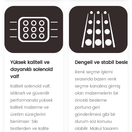
Dengeli ve stabil besle
Yüksek kaliteli ve
dayanıklı solenoid
Renk seçme işlemi
valf
sırasında bazen renk
seçme kanalına girmiş
Kaliteli solenoid valf,
olan malzemelerin bir
istikrarlı ve güvenilir
önceki besleme
performansla yüksek
portuna geri
kaliteli malzeme ve
gönderilmesi gibi bir
üretim süreçlerini
durum söz konusu
benimser. Sıkı
olabilir. Makul tasarım
testlerden ve kalite