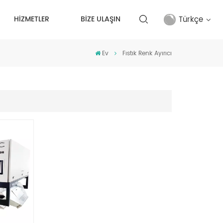
Türkçe
HİZMETLER
BİZE ULAŞIN
Ev
Fıstık Renk Ayırıcı
English
français
русский
español
Türkçe
العربية
中文