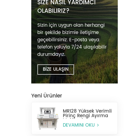
SIZE NASIL YARDIMCI
OLABILIRIZ?
Sizin için uygun olan herhangi
bir şekilde bizimle iletişime
geçebilirsiniz. E-posta veya
telefon yoluyla 7/24 ulaşılabilir
durumdayız.
BİZE ULAŞIN
Yeni Ürünler
MR128 Yüksek Verimli
Pirinç Rengi Ayırma
Makinesi
DEVAMINI OKU