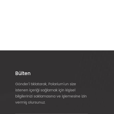
Bülten
Gönder'i tıklatarak, Polarium'un size
istenen içeriği sağlamak için kişisel
bilgilerinizi saklamasına ve işlemesine izin
vermiş olursunuz.