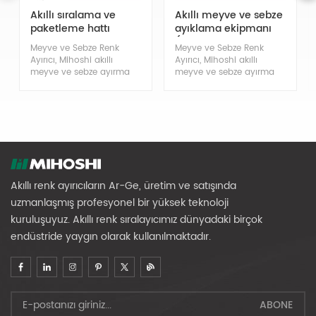
Akıllı sıralama ve
Akıllı meyve ve sebze
paketleme hattı
ayıklama ekipmanı
(orta boy meyve
Meyve ve Sebze Renk
Meyve ve Sebze Renk
çapı)
Ayırıcı, Mihoshi akıllı
Ayırıcı, Mihoshi akıllı
meyve ve sebze ayırma
meyve ve sebze ayırma
makinesi, farklı meyve ve
makinesi, farklı meyve ve
sebze türlerini sıralayabilir
sebze türlerini sıralayabilir
Akıllı renk ayırıcıların Ar-Ge, üretim ve satışında
uzmanlaşmış profesyonel bir yüksek teknoloji
kuruluşuyuz. Akıllı renk sıralayıcımız dünyadaki birçok
endüstride yaygın olarak kullanılmaktadır.