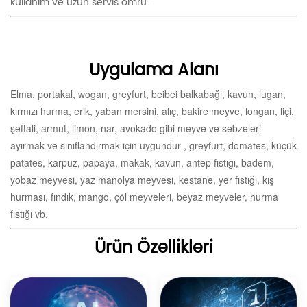
kullanım ve uzun servis ömrü.
Uygulama Alanı
Elma, portakal, wogan, greyfurt, beibei balkabağı, kavun, lugan,
kırmızı hurma, erik, yaban mersini, alıç, bakire meyve, longan, liçi,
şeftali, armut, limon, nar, avokado gibi meyve ve sebzeleri
ayırmak ve sınıflandırmak için uygundur , greyfurt, domates, küçük
patates, karpuz, papaya, makak, kavun, antep fıstığı, badem,
yobaz meyvesi, yaz manolya meyvesi, kestane, yer fıstığı, kış
hurması, fındık, mango, çöl meyveleri, beyaz meyveler, hurma
fıstığı vb.
Ürün Özellikleri