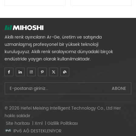
Akıllı renk ayırıcıların Ar-Ge, üretim ve satışında
uzmanlaşmış profesyonel bir yüksek teknoloji
kuruluşuyuz. Akıllı renk sıralayıcımız dünyadaki birçok
endüstride yaygın olarak kullanılmaktadır.
© 2026 Hefei Meixing Intelligent Technology Co., Ltd Her
hakkı saklıdır .
Site haritası
|
Xml
|
Gizlilik Politikası
IPv6 AĞ DESTEKLENİYOR