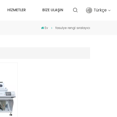
Türkçe
HİZMETLER
BİZE ULAŞIN
Ev
fasulye rengi sıralayıcı
English
français
русский
español
Türkçe
العربية
中文