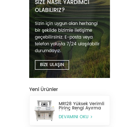
SIZE NASIL YARDIMCI
OLABILIRIZ?
Sizin için uygun olan herhangi
bir şekilde bizimle iletişime
geçebilirsiniz. E-posta veya
telefon yoluyla 7/24 ulaşılabilir
durumdayız.
BİZE ULAŞIN
Yeni Ürünler
MR128 Yüksek Verimli
Pirinç Rengi Ayırma
Makinesi
DEVAMINI OKU