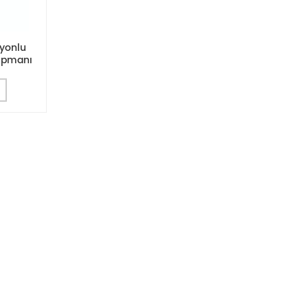
yonlu
kipmanı