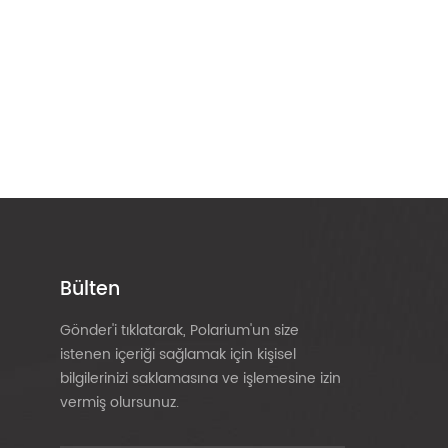
Bülten
Gönder'i tıklatarak, Polarium'un size
istenen içeriği sağlamak için kişisel
bilgilerinizi saklamasına ve işlemesine izin
vermiş olursunuz.